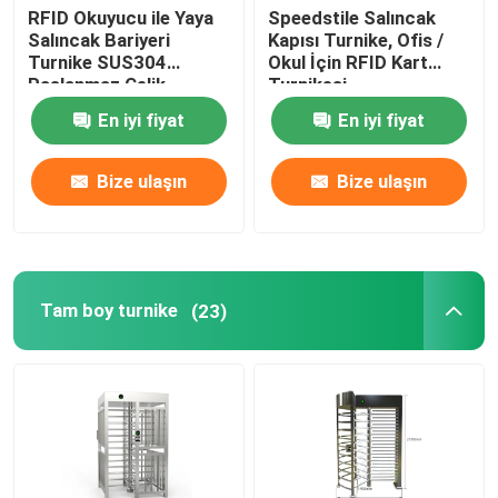
RFID Okuyucu ile Yaya
Speedstile Salıncak
Salıncak Bariyeri
Kapısı Turnike, Ofis /
Turnike SUS304
Okul İçin RFID Kart
Paslanmaz Çelik
Turnikesi
En iyi fiyat
En iyi fiyat
Bize ulaşın
Bize ulaşın
Tam boy turnike
(23)