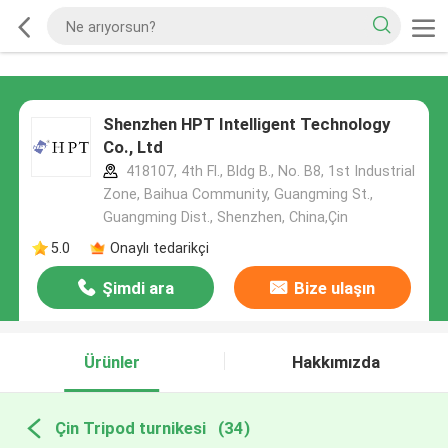
Shenzhen HPT Intelligent Technology
Co., Ltd
418107, 4th Fl., Bldg B., No. B8, 1st Industrial
Zone, Baihua Community, Guangming St.,
Guangming Dist., Shenzhen, China,Çin
5.0
Onaylı tedarikçi
Şimdi ara
Bize ulaşın
Ürünler
Hakkımızda
Çin Tripod turnikesi
(34)