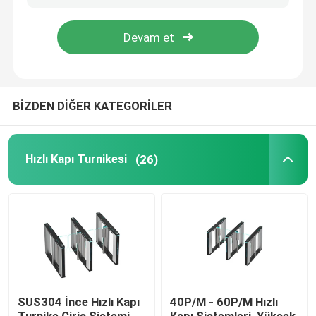
Hakkımızda
Fabrika turu
BİZDEN DİĞER KATEGORİLER
Kalite kontrol
Hızlı Kapı Turnikesi
(26)
Bize ulaşın
Haberler
Tüm servis talepleri
SUS304 İnce Hızlı Kapı
40P/M - 60P/M Hızlı
Teklif isteği