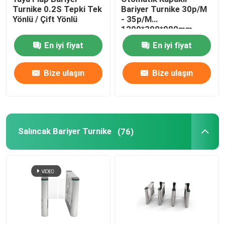
Turnike 0.2S Tepki Tek
Bariyer Turnike 30p/M
Yönlü / Çift Yönlü
- 35p/M
Kayar Turnike
1200*300*980mm
En iyi fiyat
En iyi fiyat
Yol Bariyeri Kapısı
Bize ulaşın
Bize ulaşın
Anaokulu Salıncak Bariyeri
Salıncak Bariyer Turnike
(76)